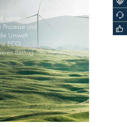
nd, sondern
re Prozesse und
 die Um­welt
 wie ECO
seren Beitrag
.