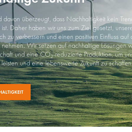
 davon überzeugt, dass Nach­haltig­keit kein Tre
t ist. Daher haben wir uns zum Ziel gesetzt, unse
ich zu verbessern und einen positiven Einfluss auf
u nehmen. Wir setzen auf nach­haltige Lösungen
tschaft und eine CO
-reduzierte Produktion, um un
2
leisten und eine lebens­werte Zukunft zu schaffen
ALTIGKEIT