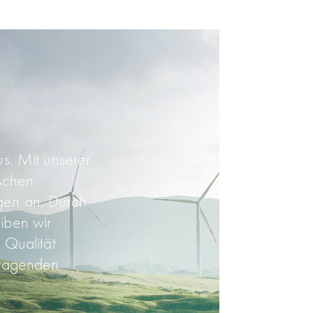
us. Mit unserer
ischen
ngen an. Durch
iben wir
 Qualität
­ragenden