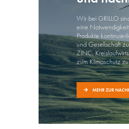
Wir bei GRILLO sind
eine Not­wendig­kei
Produkte kontinuierl
und Gesellschaft z
ZINC, Kreis­lauf­wir
zum Klima­schutz zu 
MEHR ZUR NACHH