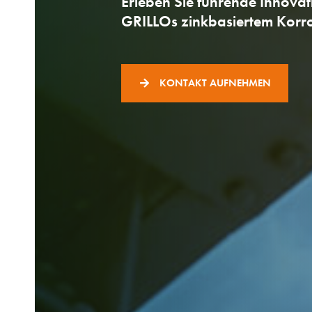
Erleben Sie führende Innovat
GRILLOs zinkbasiertem Korro
KONTAKT AUFNEHMEN