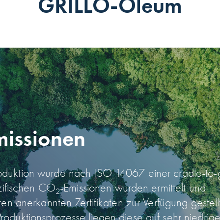
GRILLO-Oleum
issionen
oduktion wurde nach ISO 14067 einer cradle-to-
ezifischen CO
-Emissionen wurden ermittelt und
2
en anerkannten Zertifikaten zur Verfügung gestell
duktions­prozesse liegen diese auf sehr niedrig