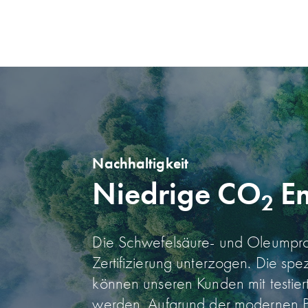
Nachhaltigkeit
Niedrige CO
Em
2
Die Schwefelsäure- und Oleum­pr
Zertifizierung unterzogen. Die sp
können unseren Kunden mit testiert
werden. Aufgrund der modernen Pro