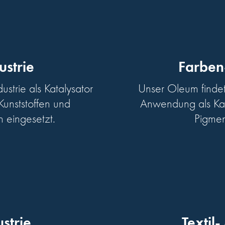
ustrie
Farben-
strie als Katalysator
Unser Oleum findet
Kunststoffen und
Anwendung als Kata
 eingesetzt.
Pigmen
strie
Textil-