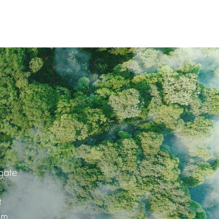
gate
t
em