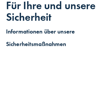
Für Ihre und unsere
Sicherheit
Informationen über unsere
Sicherheitsmaßnahmen
Die GRILLO-Werke AG betreibt an den unten
genannten Stand­orten Produktions­anlagen, in
denen mit gefährlichen Stoffen um­ge­gangen
wird. Diese Stand­orte unterliegen den
erweiterten Pflichten der Stör­fall-Verordnung.
Dem­ent­sprechend liegen Sicher­heits­berichte
mit Konzepten zur Verhinderung von Stör­fällen