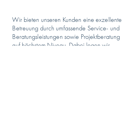
Wir bieten unseren Kunden eine exzellente
Betreuung durch umfassende Service- und
Beratungs­leistungen sowie Projekt­beratung
auf höchstem Niveau. Dabei legen wir
besonderen Wert auf eine individuelle, auf
den Kunden zugeschnittene Lösungs­findung,
um maß­ge­schneiderte Produkte und Dienst­
leistungen zu bieten. Unser Ziel ist es, eine
lang­fristige Partner­schaft aufzubauen, indem
wir sicher­stellen, dass jeder Kunde
vollständig zufrieden ist.
JETZT INDIVIDUELL BERATEN LASSEN