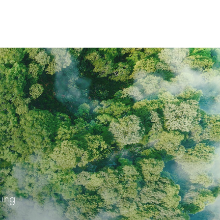
rung
n