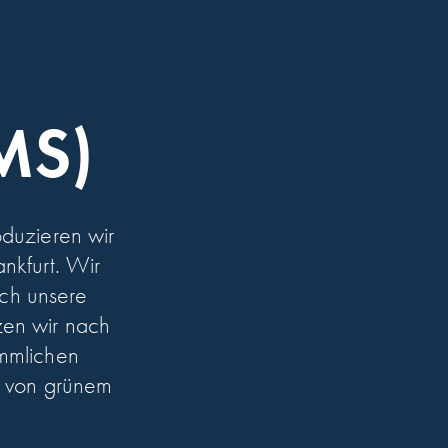
MS)
oduzieren wir
nkfurt. Wir
rch unsere
zen wir nach
ömmlichen
ng von grünem