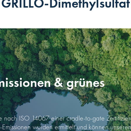
GRILLO-Dimethylsulfat
issionen & grünes
e nach ISO 14067 einer cradle-to-gate Zertifizie
-Emissionen wurden ermittelt und können unsere
2