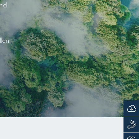
und
len.