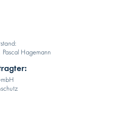
rstand:
r), Pascal Hagemann
ragter:
 GmbH
nschutz